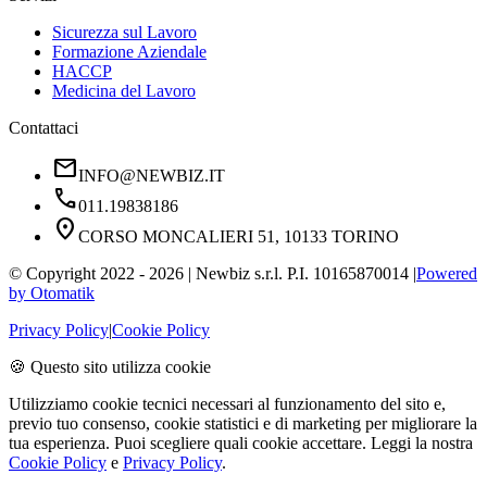
Sicurezza sul Lavoro
Formazione Aziendale
HACCP
Medicina del Lavoro
Contattaci
mail
INFO@NEWBIZ.IT
phone
011.19838186
location_on
CORSO MONCALIERI 51, 10133 TORINO
© Copyright 2022 -
2026
| Newbiz s.r.l. P.I. 10165870014 |
Powered
by Otomatik
Privacy Policy
|
Cookie Policy
🍪 Questo sito utilizza cookie
Utilizziamo cookie tecnici necessari al funzionamento del sito e,
previo tuo consenso, cookie statistici e di marketing per migliorare la
tua esperienza. Puoi scegliere quali cookie accettare. Leggi la nostra
Cookie Policy
e
Privacy Policy
.