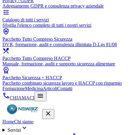
Privacy / GDPR
Adeguamento GDPR e consulenza privacy aziendale
apps
Catalogo di tutti i servizi
Sfoglia l'elenco completo di tutti i nostri servizi
health_and_safety
Pacchetto Tutto Compreso Sicurezza
DVR, formazione, audit e consulenza illimitata D.Lgs 81/08
restaurant_menu
Pacchetto Tutto Compreso HACCP
Manuale, formazione, audit e supporto sicurezza alimentare
workspace_premium
Pacchetto Sicurezza + HACCP
Pacchetto combinato sicurezza lavoro e HACCP con risparmio
Formazione
Medicina
Articoli
Contatti
call
menu
CHIAMACI
close
Home
Chi siamo
expand_more
Servizi