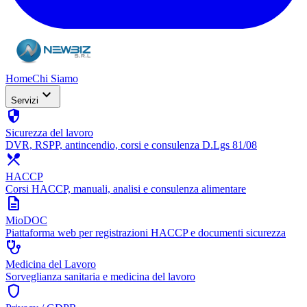
Home
Chi Siamo
expand_more
Servizi
security
Sicurezza del lavoro
DVR, RSPP, antincendio, corsi e consulenza D.Lgs 81/08
restaurant_menu
HACCP
Corsi HACCP, manuali, analisi e consulenza alimentare
description
MioDOC
Piattaforma web per registrazioni HACCP e documenti sicurezza
stethoscope
Medicina del Lavoro
Sorveglianza sanitaria e medicina del lavoro
shield