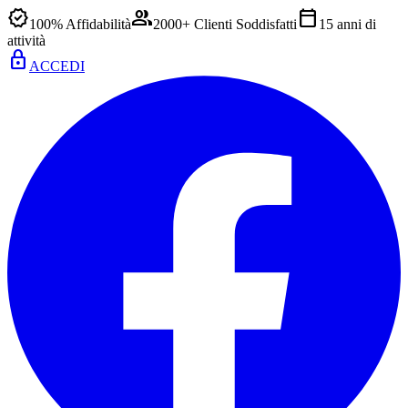
verified
group
calendar_today
100% Affidabilità
2000+ Clienti Soddisfatti
15 anni di
attività
lock
ACCEDI