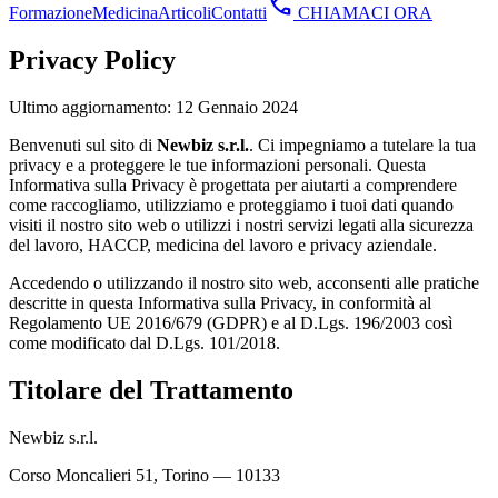
call
Formazione
Medicina
Articoli
Contatti
CHIAMACI ORA
Privacy Policy
Ultimo aggiornamento: 12 Gennaio 2024
Benvenuti sul sito di
Newbiz s.r.l.
. Ci impegniamo a tutelare la tua
privacy e a proteggere le tue informazioni personali. Questa
Informativa sulla Privacy è progettata per aiutarti a comprendere
come raccogliamo, utilizziamo e proteggiamo i tuoi dati quando
visiti il nostro sito web o utilizzi i nostri servizi legati alla sicurezza
del lavoro, HACCP, medicina del lavoro e privacy aziendale.
Accedendo o utilizzando il nostro sito web, acconsenti alle pratiche
descritte in questa Informativa sulla Privacy, in conformità al
Regolamento UE 2016/679 (GDPR) e al D.Lgs. 196/2003 così
come modificato dal D.Lgs. 101/2018.
Titolare del Trattamento
Newbiz s.r.l.
Corso Moncalieri 51, Torino — 10133